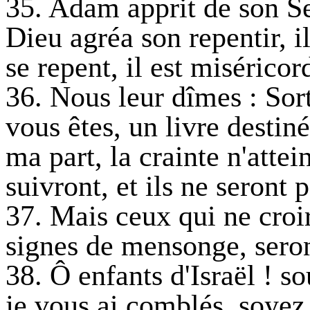
35. Adam apprit de son Se
Dieu agréa son repentir, 
se repent, il est miséricor
36. Nous leur dîmes : Sor
vous êtes, un livre destin
ma part, la crainte n'atte
suivront, et ils ne seront p
37. Mais ceux qui ne croir
signes de mensonge, seront
38. Ô enfants d'Israël ! s
je vous ai comblés, soyez 